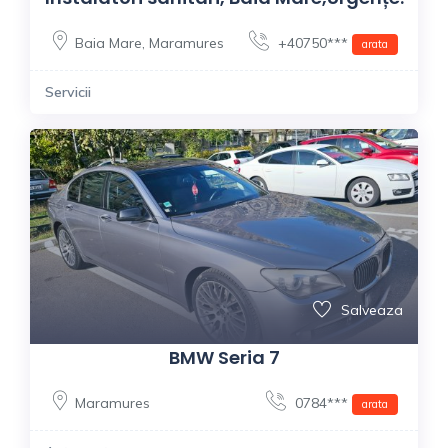
Baia Mare
,
Maramures
+40750***
arata
Servicii
Salveaza
BMW Seria 7
Maramures
0784***
arata