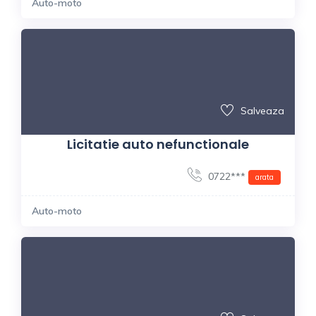
Auto-moto
Salveaza
Licitatie auto nefunctionale
0722***
arata
Auto-moto