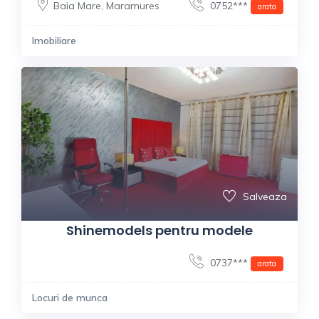
Baia Mare
,
Maramures
0752***
arata
Imobiliare
Salveaza
Shinemodels pentru modele
0737***
arata
Locuri de munca