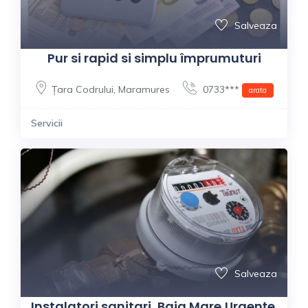
Salveaza
Pur si rapid si simplu împrumuturi
Țara Codrului
,
Maramures
0733***
arata
Servicii
Salveaza
Instalatori sanitari, Baia Mare,Urgențe.