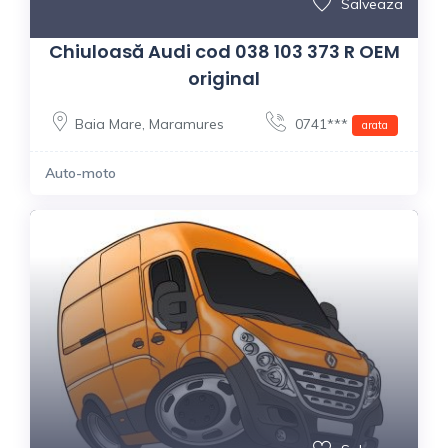
Salveaza
Chiuloasă Audi cod 038 103 373 R OEM
original
Baia Mare
,
Maramures
0741***
arata
Auto-moto