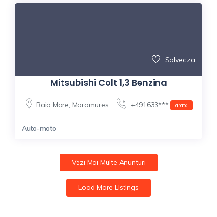
Salveaza
Mitsubishi Colt 1,3 Benzina
Baia Mare
,
Maramures
+491633***
arata
Auto-moto
Vezi Mai Multe Anunturi
Load More Listings