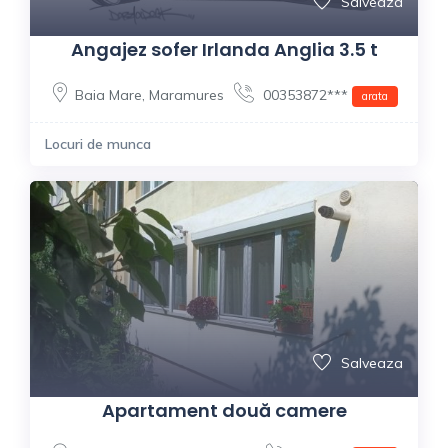
Salveaza
Angajez sofer Irlanda Anglia 3.5 t
Baia Mare
,
Maramures
00353872***
arata
Locuri de munca
Salveaza
Apartament două camere