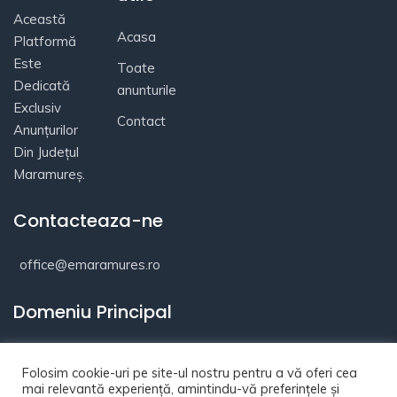
Această
Acasa
Platformă
Este
Toate
Dedicată
anunturile
Exclusiv
Contact
Anunțurilor
Din Județul
Maramureș.
Contacteaza-ne
office@emaramures.ro
Domeniu Principal
Folosim cookie-uri pe site-ul nostru pentru a vă oferi cea
mai relevantă experiență, amintindu-vă preferințele și