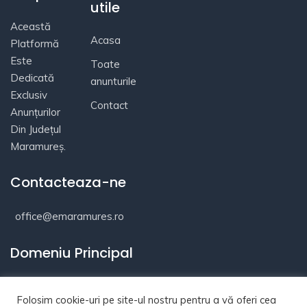
utile
Această
Acasa
Platformă
Este
Toate
Dedicată
anunturile
Exclusiv
Contact
Anunțurilor
Din Județul
Maramureș.
Contacteaza-ne
office@emaramures.ro
Domeniu Principal
Folosim cookie-uri pe site-ul nostru pentru a vă oferi cea